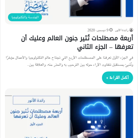
الهندسة والتكنولوجيا
راندة الأنور
9 ديسمبر، 2020
أربعة مصطلحات تُثير جنون العالم وعليك أن
تعرفها – الجزء الثاني
في الجزء الأول تعرفنا على المصطلحات الأربع التي تجتاح عالم التكنولوجيا والأعمال مؤخرًا
وتُنبئ بمستقبل تتفاوت الآراء حوله بين الترحيب به والحذر منه، والعلاقة بين…
أكمل القراءة »