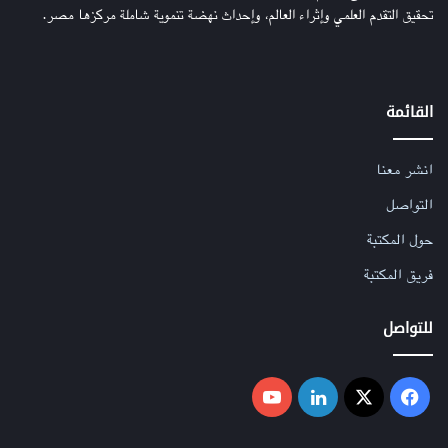
تحقيق التقدم العلمي وإثراء العالم، وإحداث نهضة تنموية شاملة مركزها مصر.
القائمة
انشر معنا
التواصل
حول المكتبة
فريق المكتبة
للتواصل
فيسبوك
‫X
لينكدإن
‫YouTube