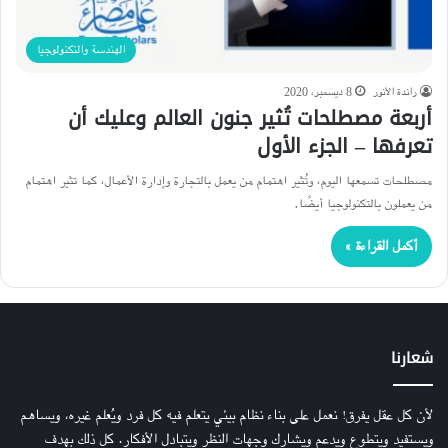
الهندسة والتكنولوجيا
راندة الأنور
8 ديسمبر، 2020
أربعة مصطلحات تُثير جنون العالم وعليك أن
تعرفها – الجزء الأول
مصطلحات تسمعها اليوم، وتُثير اهتمام من يعمل بالتجارة وإدارة الأعمال، كما تثير اهتمام
من يعملون بالتكنولوجيا أيضًا.
أكمل القراءة »
شعارنا
لأن كل عقل يفرق! نعمل على بناء نظام بيئي يتعلم فيه كل فرد ويُعلم غيره، ويساهم
ويستفيد ويتطوع ويدعم ويشارك وجهات النظر ويتبادل الأفكار. كل ذلك بهدف