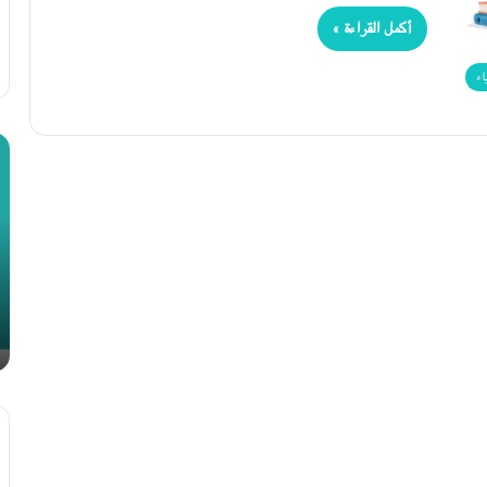
أكمل القراءة »
اء
الذكاء
مر
الاصطناعي:
نو
تحديات
ومخاوف
28 أبريل، 2023
الذكاء الاصطناعي: تحديات ومخاوف