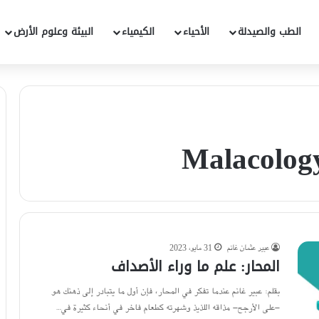
الطب والصيدلة
الأحياء
الكيمياء
البيئة وعلوم الأرض
عبير عثمان غانم
31 مايو، 2023
المحار: علم ما وراء الأصداف
بقلم: عبير غانم عندما تفكر في المحار، فإن أول ما يتبادر إلى ذهنك هو
-على الأرجح- مذاقه اللذيذ وشهرته كطعام فاخر في أنحاء كثيرة في…