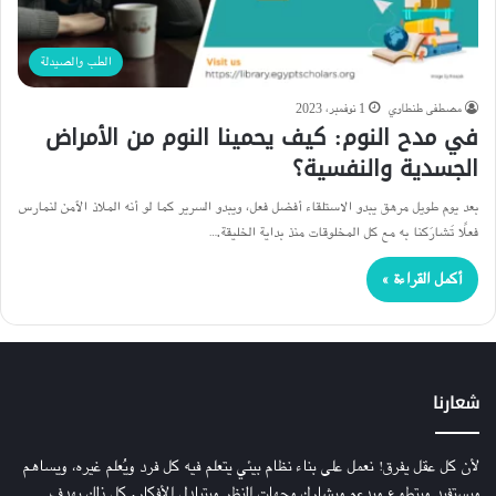
الطب والصيدلة
مصطفى طنطاوي
1 نوفمبر، 2023
في مدح النوم: كيف يحمينا النوم من الأمراض
الجسدية والنفسية؟
بعد يوم طويل مرهق يبدو الاستلقاء أفضل فعل، ويبدو السرير كما لو أنه الملاذ الآمن لنمارس
فعلًا تَشارَكنا به مع كل المخلوقات منذ بداية الخليقة.…
أكمل القراءة »
شعارنا
لأن كل عقل يفرق! نعمل على بناء نظام بيئي يتعلم فيه كل فرد ويُعلم غيره، ويساهم
ويستفيد ويتطوع ويدعم ويشارك وجهات النظر ويتبادل الأفكار. كل ذلك بهدف