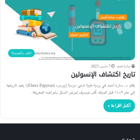
الطب والصيدلة
سارة أحمد
7 مارس، 2023
تاريخ اكتشاف الإنسولين
بقلم: د. سارة أحمد في بردية طبية تدعى «بردية إيبرس» (Ebers Papyrus)، يعود تاريخها
إلى عام ١٥٥٢ قبل الميلاد كُتب توصيف لمرض السكر بأعراضه المعروفة…
أكمل القراءة »