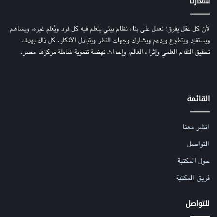
شعارنا
لأن كل عقل يفرق! نعمل على بناء نظام بيئي يتعلم فيه كل فرد ويُعلم غيره، ويساهم
ويستفيد ويتطوع ويدعم ويشارك وجهات النظر ويتبادل الأفكار. كل ذلك بهدف
تحقيق التقدم العلمي وإثراء العالم، وإحداث نهضة تنموية شاملة مركزها مصر.
القائمة
انشر معنا
التواصل
حول المكتبة
فريق المكتبة
للتواصل