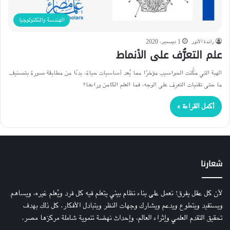
الهندسة والتكنولوجيا
راندة الأنور
1 ديسمبر، 2020
علم التعرُّف على الأنماط
الهبة التي مكَّنت الحواسيب مؤخرًا مما يُعد أساسيات حياة، بدءًا من مطابقة صورة بتصنيف
ما حتى تقنيات التعرف على الوجه، فما العلم الكامن وراءها؟
أكمل القراءة »
شعارنا
لأن كل عقل يفرق! نعمل على بناء نظام بيئي يتعلم فيه كل فرد ويُعلم غيره، ويساهم
ويستفيد ويتطوع ويدعم ويشارك وجهات النظر ويتبادل الأفكار. كل ذلك بهدف
تحقيق التقدم العلمي وإثراء العالم، وإحداث نهضة تنموية شاملة مركزها مصر.