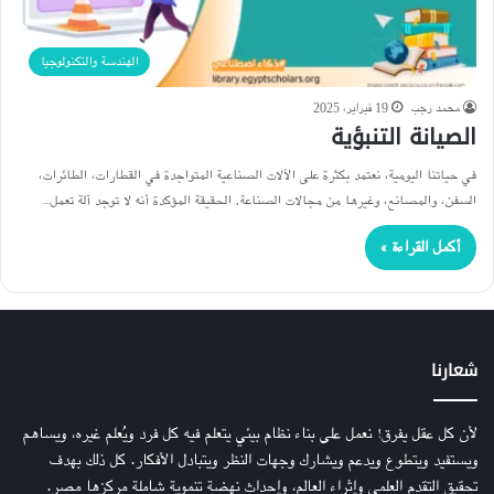
الهندسة والتكنولوجيا
محمد رجب
19 فبراير، 2025
الصيانة التنبؤية
في حياتنا اليومية، نعتمد بكثرة على الآلات الصناعية المتواجدة في القطارات، الطائرات،
السفن، والمصانع، وغيرها من مجالات الصناعة. الحقيقة المؤكدة أنه لا توجد آلة تعمل…
أكمل القراءة »
شعارنا
لأن كل عقل يفرق! نعمل على بناء نظام بيئي يتعلم فيه كل فرد ويُعلم غيره، ويساهم
ويستفيد ويتطوع ويدعم ويشارك وجهات النظر ويتبادل الأفكار. كل ذلك بهدف
تحقيق التقدم العلمي وإثراء العالم، وإحداث نهضة تنموية شاملة مركزها مصر.