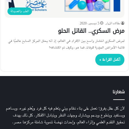
الطب والصيدلة
مقالات الزوار
5 ديسمبر، 2020
مرض السكري.. القاتل الحلو
لمرض السكري انتشار واسع بين الأفراد في العالم، إذ أنه يحتل المركز السابع عالميًا في
قائمة الأمراض المؤدية للوفاة. فما هو، وكيف تم اكتشافه؟
أكمل القراءة »
شعارنا
لأن كل عقل يفرق! نعمل على بناء نظام بيئي يتعلم فيه كل فرد ويُعلم غيره، ويساهم
ويستفيد ويتطوع ويدعم ويشارك وجهات النظر ويتبادل الأفكار. كل ذلك بهدف
تحقيق التقدم العلمي وإثراء العالم، وإحداث نهضة تنموية شاملة مركزها مصر.