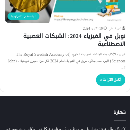
الهندسة والتكنولوجيا
شريف علي
10 أكتوبر، 2024
نوبل في الفيزياء 2024: الشبكات العصبية
الاصطناعية
قررت «الأكاديمية الملكية السويدية للعلوم» (The Royal Swedish Academy of
Sciences) اليوم منح جائزة نوبل في الفيزياء لعام 2024 لكل من؛ «جون هوبفيلد» (John
J.…
أكمل القراءة »
شعارنا
لأن كل عقل يفرق! نعمل على بناء نظام بيئي يتعلم فيه كل فرد ويُعلم غيره، ويساهم