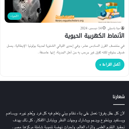
الأحياء
مينا باسيلي
14 ديسمبر، 2024
الأنماط الكهربية الحيوية
في منتصف القرن السادس عشر، وفي إحدى الليالي الشتوية لمدينة بولونيا الإيطالية، يصل
ضيف متوقع لكنه ثقيل غير مرحب به من أهل المدينة، إنها عاصفة…
أكمل القراءة »
شعارنا
لأن كل عقل يفرق! نعمل على بناء نظام بيئي يتعلم فيه كل فرد ويُعلم غيره، ويساهم
ويستفيد ويتطوع ويدعم ويشارك وجهات النظر ويتبادل الأفكار. كل ذلك بهدف
تحقيق التقدم العلمي وإثراء العالم، وإحداث نهضة تنموية شاملة مركزها مصر.