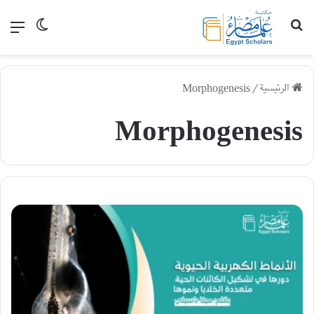
بحث عن
القا
الوضع الم
الرئيسية
/
Morphogenesis
Morphogenesis