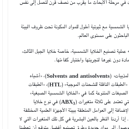
 في مرحلة الأبحاث ما يقرب من نصف قرن لتصل إلى نفس
ا الشمسية مع ثبوتية أطول للمواد المكونة تحت ظروف البيئة
لباحثون على مستوى العالم.
 عملية تصنيع الخلايا الشمسية، خاصة خلايا الجيل الثالث،
ادة دون غيرها لتجربتها واختبار كفاءتها.
مذيبات« (
Solvents and antisolvents
)، «أشباه
 «الطبقات الناقلة للشحنات الموجبة» (
HTL
)، «الطبقات
، الصبغات المتنوعة كما في «الخلايا الشمسية الصبغية»
تي تعتمد على ثلاثة متغيرات (
­ABX
) في نوع خلايا
3
افة إلى العوامل المتعلقة ببيئة الأجهزة العلمية المختلفة
ا أردنا النظر بالعين البشرية في كل تلك المتغيرات التي لا
الوصول إلى مواد جديدة وطرق تصنيع أفضل متوقع أن تعطينا