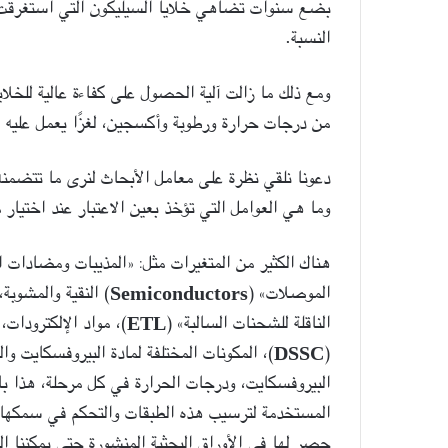
بضع سنوات تضاهي خلايا السيليكون التي استغرقت
النسبة.
ومع ذلك ما زالت آلية الحصول على كفاءة عالية للخلاي
من درجات حرارة ورطوبة وأكسجين، لغزًا يعمل عليه ا
دعونا نلقي نظرة على معامل الأبحاث لنرى ما تتضمنه
وما هي العوامل التي تؤخذ بعين الاعتبار عند اختيار م
هناك الكثير من المتغيرات مثل: «المذيبات ومضادات ال
الموصلات» (
Semiconductors
) النقية والمشوبة،
الناقلة للشحنات السالبة» (
ETL
)، مواد الإلكترودات
(
DSSC
)، المكونات المختلفة لمادة البيروفسكايت وال
البيروفسكايت، ودرجات الحرارة في كل مرحلة، هذا بالإض
المستخدمة لترسيب هذه الطبقات والتحكم في سمكها. إذ
حصر لها في الأوراق البحثية المنشورة حتى يمكننا 