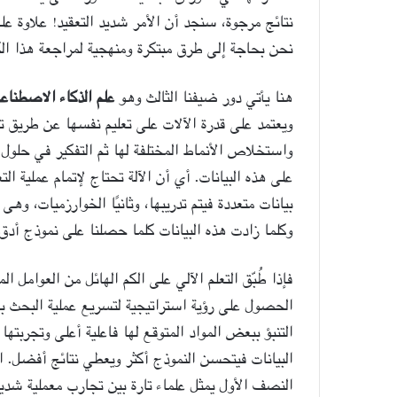
نتائج مرجوة، سنجد أن الأمر شديد التعقيد! علاوة عل
نحن بحاجة إلى طرق مبتكرة ومنهجية لمراجعة هذا الك
هنا يأتي دور ضيفنا الثالث وهو
علم الذكاء الاصطناع
ويعتمد على قدرة الآلات على تعليم نفسها عن طريق تغذ
واستخلاص الأنماط المختلفة لها ثم التفكير في حلول 
على هذه البيانات. أي أن الآلة تحتاج لإتمام عملية ال
بيانات متعددة فيتم تدريبها، وثانيًا الخوارزميات، وهى 
وكلما زادت هذه البيانات كلما حصلنا على نموذج أد
فإذا طُبّق التعلم الآلي على الكم الهائل من العوامل
الحصول على رؤية استراتيجية لتسريع عملية البحث بطر
التنبؤ ببعض المواد المتوقع لها فاعلية أعلى وتجربتها
البيانات فيتحسن النموذج أكثر ويعطي نتائج أفضل. 
النصف الأول يمثل علماء تارة بين تجارب معملية شديدة