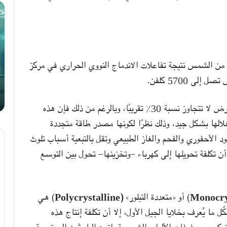
تسع
كي
نصائح
تك
للحصول
مر
على
لل
الدكتوراة
وت
من الشمس نتيجة تفاعلات الاندماج النووي الحراري في مركز
من
 5700 كلفن.
14 ديسمبر، 2020
تسع نصائح للحصول على الدكتوراة
إن كمية الطاقة الشمسية الإجمالية التي تصل إلى الأرض لا تتجاوز نسبة 30% تقريبًا، وبالرغم من ذلك فإن هذه
ستغلالها بشكل جيد، وذلك نظرًا لكونها مصدر طاقة متجددة
د الأحفوري والفحم والغاز الطبيعي وتقل بالتبعية أسباب تلوث
 أن تكلفة تحويلها إلى كهرباء -وتخزينها- تحول بين التوسع
Monocry
) أو «متعددة التبلور»
(Polycrystalline
) هي
ل ما يُعرف بخلايا الجيل الأول، إلا أن تكلفة إنتاج هذه