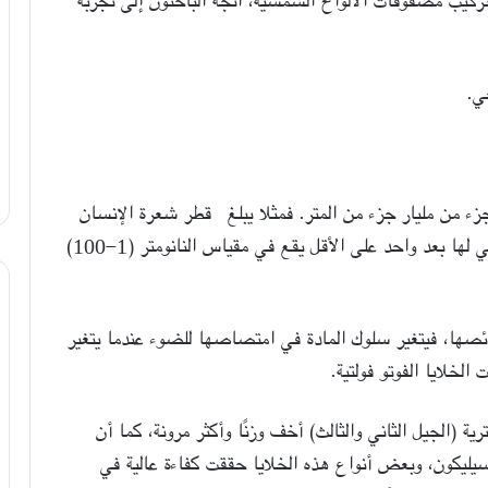
ة لتركيب مصفوفات الألواح الشمسية، اتجه الباحثون إلى تجربة
ي.
زء من مليار جزء من المتر. فمثلا يبلغ قطر شعرة الإنسان
100,000 نانومتر. والمواد النانو مترية هي المواد التي لها بعد واحد على الأقل يقع في مقياس النانومتر (1-100)
ئصها، فيتغير سلوك المادة في امتصاصها للضوء عندما يتغير
لخلايا الفوتو فولتية.
ية (الجيل الثاني والثالث) أخف وزنًا وأكثر مرونة، كما أن
سيليكون، وبعض أنواع هذه الخلايا حققت كفاءة عالية في