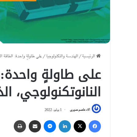
الرئيسية
/
الهندسة والتكنولوجيا
/
على طاولةٍ واحدة: الطاقة ا
على طاولةٍ واحدة:
النانوتكنولوجي، ال
آلاء عاصم صيرى
1 يوليو، 2022
فيسبوك
‫X
لينكدإن
ماسنجر
مشاركة عبر البريد
طباعة