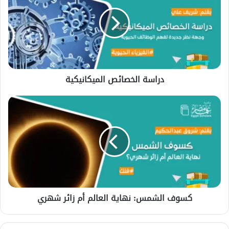
الميكانيكية
دراسة الخصائص الميكانيكية
كسوف
الشمس:
نهاية
العالم
أم
زائر
شهري
كسوف الشمس: نهاية العالم أم زائر شهري