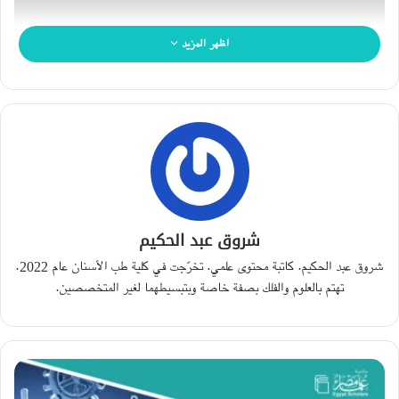
اظهر المزيد
ما عاناه سيلفانو خلال الأشهر التالية لتشخيصه، والذي سجله
الأطباء في عيادة النوم بجامعة «بولونيا» في إيطاليا (University
شروق عبد الحكيم
of Bologna)، كان من أوائل التسجيلات الرسمية لأعراض
شروق عبد الحكيم. كاتبة محتوى علمي. تخرّجت في كلية طب الأسنان عام 2022.
مرض «الأرق العائلي المميت» (Fatal Familial Insomnia).
تهتم بالعلوم والفلك بصفة خاصة وبتبسيطهما لغير المتخصصين.
والذي كان يجري بين عائلته التي يُعتقد بأنها من أوائل العائلات
الحاملة للمرض.
دراسة
الخصائص