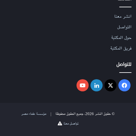
فيصاب المرضى بالخرف وتتقلص قواهم العقلية والجسدية في
توالٍ سريع للأعراض.
انشر معنا
التواصل
أما في حالة سيلفانو، وفي الحالات الأخرى للأرق الوراثي المميت،
تصيب البريونات جزءًا بيضاويًا صغيرًا في مركز الدماغ يُعرف بـ
حول المكتبة
«المهاد» (Thalamus). هذا الجزء الصغير يكون مسؤولًا عن
فريق المكتبة
تنظيم كل العمليات العصبية اللاإرادية، وعن إدارة النوم واليقظة.
للتواصل
فيسبوك
‫X
لينكدإن
‫YouTube
© حقوق النشر 2026، جميع الحقوق محفوظة |
مؤسسة علماء مصر
تواصل معنا