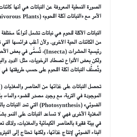
الصورة
النمطية المعروفة عن النباتات
هي أنها
كائنات
الأمر مع «
النباتات آكلة اللحوم»
(
ivorous Plants
النباتات الآكلة للحوم
هي نباتات تشمل أنواعًا مختلفة 
من الكائنات الحية الآخرى. ولأن أغلب فرائسها ال
رئيسية الحشرات
(Insecta)
، تُسمَّى في بعض الأحي
ولكن بعض الأنواع تصطاد الرخويات، مثل: الدود وال
وتُصنَّف النباتات آكلة اللحوم على حسب طريقتها في 
تحصل النباتات على غذائها من العناصر والمغذيات
(
s
الموجودة في التربة، مع وجود مصدر للضوء والماء، بال
الضوئي»
(
Photosynthesis
) ا
لتي تمد النباتات با
المغذية الأخرى فهي لا تساعد النباتات على النمو بش
في بيئة فقيرة بالعناصر الكيمائية والمغذيات، ولذلك تع
البناء الضوئي لإنتاج غذائها، ولكنها تحتاج إلى النيت