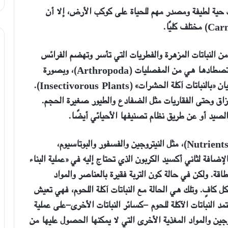
 حية لطيفة ومصدر مهم للحياة على كوكب الأرض
،
إلا أن
Carn
)
مختلف كليًا.
من النباتات المزهرة والفطريات التي تأسر وتهضم الفرائس
تي تصطادها هي من المفصليات
(Arthropoda)
، وبصورة
ان «بالنباتات آكلة الحشرات» (
Insectivorous Plants
).
بزاق وحتى الفقاريات مثل الضفادع والطيور صغيرة الحجم.
الصيد أو عن طريق نظام تصنيفها الأحيائي أيضًا.
Nutrient
)، مثل النيتروجين والفسفور والبوتاسيوم،
إضافة لثاني أكسيد الكربون الذي تحتاج إليه في «عملية البناء
لطاقة. ولكن في حالة كون التربة فقيرة بالعناصر والمواد
كل كافٍ. وتلك هي الحالة مع
النباتات آكلة اللحوم، فهي تعيش
تمد النباتات الآكلة للحوم -كسائر النباتات الأخرى-على عملية
روجين والمواد المغذية الأخرى التي لا يمكنها الحصول عليها من