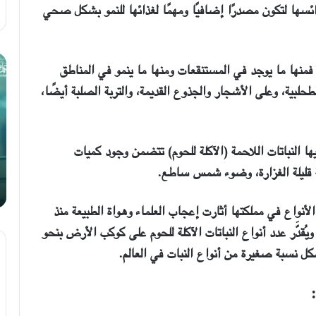
رائسها لتكون مصدرًا إضافيًا ومهمًا لغذائها للنمو بشكل صحي
تسع
كي
؛ فمنها ما يوجد في المستنقعات ومنها ما ينمو في المناطق
نصائح
تك
لطحلبية، وعلى الأشجار والجذوع القديمة، والتربة الصلبة أيضًا،
للحصول
مر
على
لل
الدكتوراة
وت
من
ها النباتات اللاحمة (الآكلة للحوم) تتضمن وجود كميات
ة قليلة الغزارة، وضوء شمس ساطع.
14 ديسمبر، 2020
تسع نصائح للحصول على الدكتوراة
الأنواع في مملكتها أثارت إعجاب العلماء وهواة الطبيعة منذ
و
يُقدَّر عدد أنواع النباتات الآكلة للحوم على كوكب الأرض بنحو
كل نسبة صغيرة من أنواع النبات في العالم.