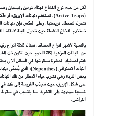
لكن من حيث نوع الفخاخ فهناك نوعين رئيسيان وهما 
(Active Traps)
. تستخدم «نباتات الإبريق» أو «أكو
تتحرك لتصطاد فريستها. وعلى العكس فإن «نباتات الن
تستخدم الفخاخ النشطة حيث تتحرك النبتة لالتقاط ال
بالنسبة لأشهر أنواع المصائد، فهناك ثلاثة أنواع رئي
من النباتات المزهرة آكلة اللحوم، حيث تتكون تلك الش
فيتم اصطياد الحشرة بسقوطها في السائل الذي يحت
النبات الاستوائي (epenthes
بعض القردة وهي تشرب مياه الأمطار من تلك النباتات.
على شكل الإبريق، حيث تنجذب الفريسة إلى غدد في ح
شمعية موجودة على القشرة، مما يتتسبب في سقوط الف
الفرائس.