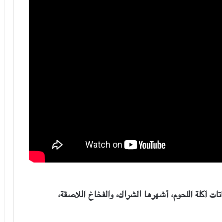
اتات آكلة اللحوم، أشهرها الشراك، والفخاخ اللاصقة،