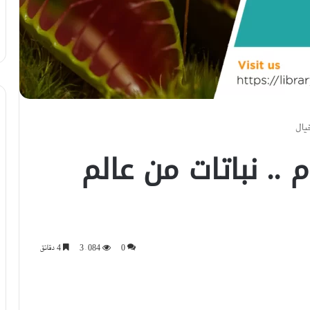
خيال
م .. نباتات من عالم
0
3٬084
4 دقائق