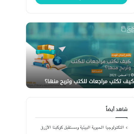
ف
نظرية
تب
النصف
اجعات
الأيمن
كتب
والأيسر
ربح
من
ها؟
الدماغ..
حقيقة
2 ديسمبر، 2020
نظرية النص
أم
1 أغسطس، 2021
كيف تكتب مراجعات للكتب وتربح منها؟
حقيقة أم 
خرافة؟
شاهد أيضاً
التكنولوجيا الحيوية البيئية ومستقبل كوكبنا الأزرق