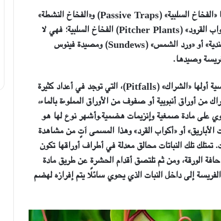
«الفخاخ السلبية»
(Passive Traps)
و«الفخاخ النشطة»
اب القرود» (
Pitcher Plants
) الفخاخ السلبية؛ فهي لا
دية»
أو «ورد الشمس» (
Sundews
) ومصيدة فينوس
فريسة وصيدها.
سية أولها «الشراك»
(Pitfalls)
، التي توجد في أعداد كثيرة
راك من أوراق أنبوبية أو صفوف من الأوراق المملوءة بالماء،
وي على مادة صمغية وإنزيمات هضمية.
وأشهر نوع لها هو
N)، الذي يُسمَّى «بنبات الأباريق» أو «أكواب القرد» وهذا المسمى آتٍ من مشاهدة
 تمتلك تلك النباتات محالق معدلة في أطراف أوراقها تكون
افة الورقة، ومن ثم تلتصق أقدام الحشرة عن طريق مادة
ريسة إلى داخل النبات الذي يحوي سائلًا يتم إفرازه لهضم