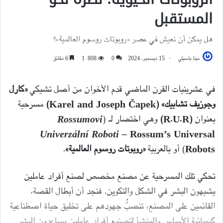
المستقبل
هل يمكن أن نعيش في عصر «روبوتات روسوم العالمية»؟
مينا باسيلي
15 ديسمبر، 2024
0
1٬808
6 دقائق
في عشرينيات القرن الماضي قدم الأخوان من أصل تشيكي
«كارل
وجوزيف تشابيك»
(Karel and Joseph Čapek)
مسرحية
بعنوان
(R.U.R)
وهي اختصار لـ (
Rossumovi
Univerzální Roboti –
Rossum’s Universal
Robots
) أو بالعربية
«روبوتات روسوم العالمية»
.
تحكي تلك المسرحية عن مصنع مخصص لصنع أفراد عاملين
يشبهون البشر في الشكل والتكوين. فنجد أن أبطال القصة،
القائمين على المصنع، تنصبُّ جهودهم على تخليق حياة اصطناعية
كيميائية الأساس والمنشأ لتصنيع أفراد عاملين يساعدون البشر