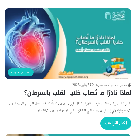
الطب والصيدلة
محمود حسام أحمد عبدربه
5 يناير، 2025
لماذا نادرًا ما تُصاب خلايا القلب بالسرطان؟
السرطان مرض تنقسم فيه الخلايا بشكل غير محدود مكونةً كتلة تستغل الجسم لنموها، دون
الاستجابة لأي إشارات من باقي الخلايا التي قد تمنعها من الانقسام،…
أكمل القراءة »