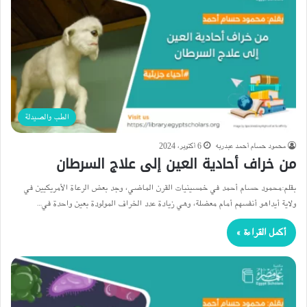
الطب والصيدلة
محمود حسام أحمد عبدربه
6 أكتوبر، 2024
من خراف أحادية العين إلى علاج السرطان
بقلم:محمود حسام أحمد في خمسينيات القرن الماضي، وجد بعض الرعاة الأمريكيين في
ولاية أيداهو أنفسهم أمام معضلة، وهي زيادة عدد الخراف المولودة بعين واحدة في…
أكمل القراءة »