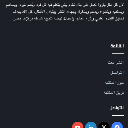
لأن كل عقل يفرق! نعمل على بناء نظام بيئي يتعلم فيه كل فرد ويُعلم غيره، ويساهم
ويستفيد ويتطوع ويدعم ويشارك وجهات النظر ويتبادل الأفكار. كل ذلك بهدف
تحقيق التقدم العلمي وإثراء العالم، وإحداث نهضة تنموية شاملة مركزها مصر.
القائمة
انشر معنا
التواصل
حول المكتبة
فريق المكتبة
للتواصل
فيسبوك
‫X
لينكدإن
‫YouTube