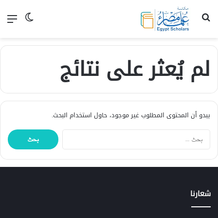
بحث عن
القا
الوضع الم
لم يُعثر على نتائج
يبدو أن المحتوى المطلوب غير موجود، حاول استخدام البحث.
البحث
عن:
شعارنا