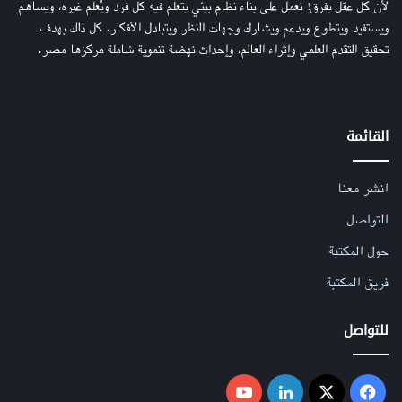
لأن كل عقل يفرق! نعمل على بناء نظام بيئي يتعلم فيه كل فرد ويُعلم غيره، ويساهم
ويستفيد ويتطوع ويدعم ويشارك وجهات النظر ويتبادل الأفكار. كل ذلك بهدف
تحقيق التقدم العلمي وإثراء العالم، وإحداث نهضة تنموية شاملة مركزها مصر.
القائمة
انشر معنا
التواصل
حول المكتبة
فريق المكتبة
للتواصل
فيسبوك
‫X
لينكدإن
‫YouTube