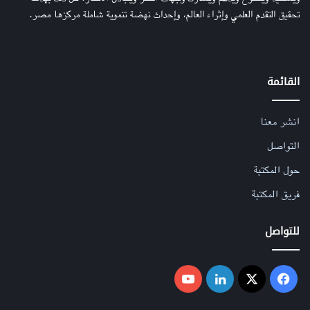
تحقيق التقدم العلمي وإثراء العالم، وإحداث نهضة تنموية شاملة مركزها مصر.
القائمة
انشر معنا
التواصل
حول المكتبة
فريق المكتبة
للتواصل
فيسبوك
‫X
لينكدإن
‫YouTube