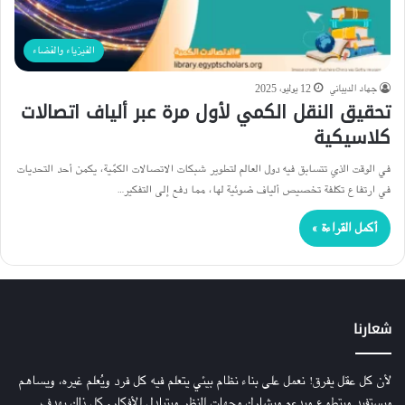
الفيزياء والفضاء
جهاد الديباني
12 يوليو، 2025
تحقيق النقل الكمي لأول مرة عبر ألياف اتصالات
كلاسيكية
في الوقت الذي تتسابق فيه دول العالم لتطوير شبكات الاتصالات الكمّية، يكمن أحد التحديات
في ارتفاع تكلفة تخصيص ألياف ضوئية لها، مما دفع إلى التفكير…
أكمل القراءة »
شعارنا
لأن كل عقل يفرق! نعمل على بناء نظام بيئي يتعلم فيه كل فرد ويُعلم غيره، ويساهم
ويستفيد ويتطوع ويدعم ويشارك وجهات النظر ويتبادل الأفكار. كل ذلك بهدف