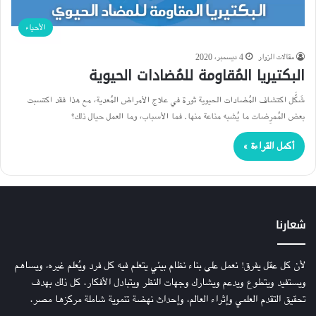
الأحياء
مقالات الزوار
4 ديسمبر، 2020
البكتيريا المُقاومة للمُضادات الحيوية
شَكَّل اكتشاف المُضادات الحيوية ثورة في علاج الأمراض المُعدية، مع هذا فقد اكتسبت
بعض المُمرِضات ما يُشبه مناعة منها. فما الأسباب، وما العمل حيال ذلك؟
أكمل القراءة »
شعارنا
لأن كل عقل يفرق! نعمل على بناء نظام بيئي يتعلم فيه كل فرد ويُعلم غيره، ويساهم
ويستفيد ويتطوع ويدعم ويشارك وجهات النظر ويتبادل الأفكار. كل ذلك بهدف
تحقيق التقدم العلمي وإثراء العالم، وإحداث نهضة تنموية شاملة مركزها مصر.