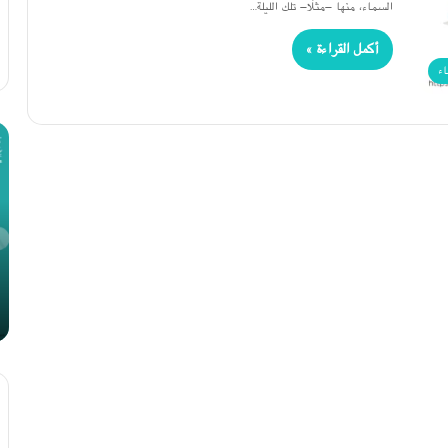
السماء، منها -مثلًا- تلك الليلة…
أكمل القراءة »
اء
تسع
تا
نصائح
اك
للحصول
ال
على
الدكتوراة
14 ديسمبر، 2020
تسع نصائح للحصول على الدكتوراة