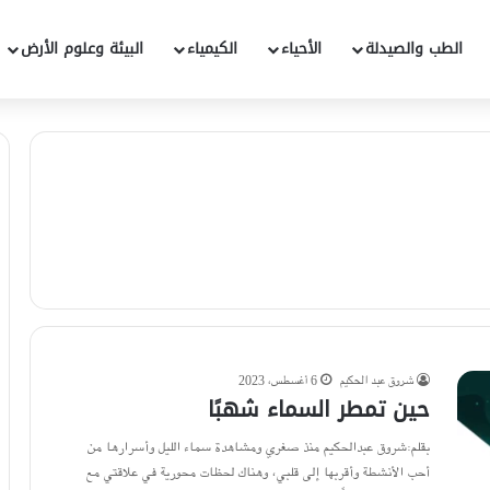
الطب والصيدلة
الأحياء
الكيمياء
البيئة وعلوم الأرض
شروق عبد الحكيم
6 أغسطس، 2023
حين تمطر السماء شهبًا
بقلم:شروق عبدالحكيم منذ صغري ومشاهدة سماء الليل وأسرارها من
أحب الأنشطة وأقربها إلى قلبي، وهناك لحظات محورية في علاقتي مع