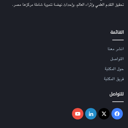
تحقيق التقدم العلمي وإثراء العالم، وإحداث نهضة تنموية شاملة مركزها مصر.
القائمة
انشر معنا
التواصل
حول المكتبة
فريق المكتبة
للتواصل
فيسبوك
‫X
لينكدإن
‫YouTube