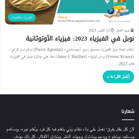
الفيزياء والفضاء
فريق العمل
11 أكتوبر، 2023
نوبل في الفيزياء 2023: فيزياء الأوتوثانية
أعلنت لجنة نوبل للفيزياء حصول «بيير أجوستيني» (Pierre Agostini) و«فيرنس كراوز»
(Ferenc Krausz) و«آن لولييه» (Anne L’Huillier) معًا على جائزة نوبل في الفيزياء
لعام 2023،…
أكمل القراءة »
شعارنا
لأن كل عقل يفرق! نعمل على بناء نظام بيئي يتعلم فيه كل فرد ويُعلم غيره، ويساهم
ويستفيد ويتطوع ويدعم ويشارك وجهات النظر ويتبادل الأفكار. كل ذلك بهدف