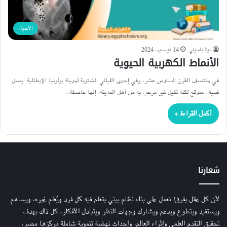
الأحياء
مينا باسيلي
14 ديسمبر، 2024
الأنماط الكهربية الحيوية
في منتصف القرن السادس عشر، وفي إحدى الليالي الشتوية لمدينة بولونيا الإيطالية، يصل
ضيف متوقع لكنه ثقيل غير مرحب به من أهل المدينة، إنها عاصفة…
أكمل القراءة »
شعارنا
لأن كل عقل يفرق! نعمل على بناء نظام بيئي يتعلم فيه كل فرد ويُعلم غيره، ويساهم
ويستفيد ويتطوع ويدعم ويشارك وجهات النظر ويتبادل الأفكار. كل ذلك بهدف
تحقيق التقدم العلمي وإثراء العالم، وإحداث نهضة تنموية شاملة مركزها مصر.