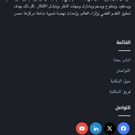
ويستفيد ويتطوع ويدعم ويشارك وجهات النظر ويتبادل الأفكار. كل ذلك بهدف
تحقيق التقدم العلمي وإثراء العالم، وإحداث نهضة تنموية شاملة مركزها مصر.
القائمة
انشر معنا
التواصل
حول المكتبة
فريق المكتبة
للتواصل
فيسبوك
‫X
لينكدإن
‫YouTube