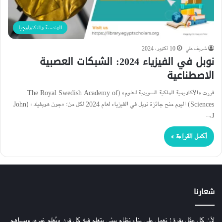
الهندسة والتكنولوجيا
شريف علي
10 أكتوبر، 2024
نوبل في الفيزياء 2024: الشبكات العصبية
الاصطناعية
قررت «الأكاديمية الملكية السويدية للعلوم» (The Royal Swedish Academy of
Sciences) اليوم منح جائزة نوبل في الفيزياء لعام 2024 لكل من؛ «جون هوبفيلد» (John
J.…
أكمل القراءة »
شعارنا
لأن كل عقل يفرق! نعمل على بناء نظام بيئي يتعلم فيه كل فرد ويُعلم غيره، ويساهم