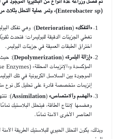
(Enterobacter sp)، وتمر عملية التحلل بثلاث مراحل رئيسية:
«التفكك»
(
Deterioration
): وهي تفكك البول
تغطي الجزيئات الدقيقة للبوليمرات؛ فتحدث ثقوبًا 
اختراق الطبقات العميقة في جزيئات البوليمر.
«إزالة البلمرة»
(
Depolymerization
): حيث ت
الموجودة بين السلاسل الكربونية في تلك البوليم
إنزيمات متخصصة قادرة على تحليل كل نوع منها،
«الهضم والامتصاص»
(
Assimilation
): تنت
وهضمها لإنتاج الطاقة، فيتحلل البلاستيك تمامً
العناصر الأخرى الآمنة تمامًا.
وبذلك، يكون التحلل الحيوي للبلاستيك الطريقة الآمن