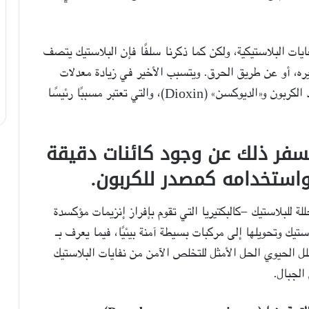
يات البلاستيكية، ولكن كما ذكرنا سلفًا فإن البلاستيك يتصف
ره، أو عن طريق الحرق. ويتسبب الأخير في زيادة معدلات
تلوث الهواء، بالإضافة إلى انبعاثات هائلة لثاني أكسيد الكربون و«الديوكسن» (Dioxin)، والتي تعتبر مسببًا رئيسًا
يُسفر ذلك عن وجود كائنات دقيقة
واستخدامه كمصدر للكربون.
لة للبلاستيك -كالبكتيريا التي تقوم بإفراز إنزيمات مؤكسدة
يك وتحويلها إلى مركبات بسيطة آمنة بيئيًا، فيما يعرف بـ
Biodegradation)، فيعتبر التحلل الحيوي الحل الأمثل للتخلص الآمن من نفايات البلاستيك
الجبال.