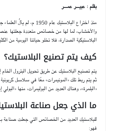
بقلم : عبيـــر عمـــر
منذ اختراع البلاستيك عام 50
والأخشاب، لما لها من خصائص متعددة جعلتها عنصرً
البلاستيكية الصدارة، فلا تخلو حياتنا اليومية من الكث
كيف يتم تصنيع البلاستيك؟
يتم تصنيع البلاستيك عن طريق تحويل البترول الخام 
ثم يتم ربط تلك «المونيمرات» معًا في سلاسل كربونية 
«البلمرة»، وهناك العديد من البوليمرات، منها «البولي إيثيلين» (Polyethylene) و«البوليستر»
ما الذي جعل صناعة البلاستي
للبلاستيك العديد من الخصائص التي جعلت صناعة بأك
فهو: