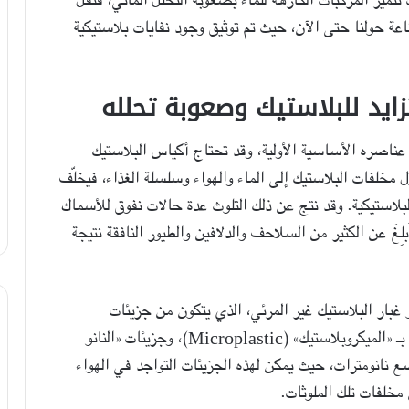
ناعة حولنا حتى الآن، حيث تم توثيق وجود نفايات بلاستيكية
تزايد للبلاستيك وصعوبة تحلله
امًا ويصل إلى عناصره الأساسية الأولية، وقد تحتاج أكياس البلاستيك
ل مخلفات البلاستيك إلى الماء والهواء وسلسلة الغذاء، فيخلّف
ت البلاستيكية. وقد نتج عن ذلك التلوث عدة حالات نفوق للأسماك
بلِغَ عن الكثير من السلاحف والدلافين والطيور النافقة نتيجة
 غبار البلاستيك غير المرئي، الذي يتكون من جزيئات
البلاستيك الدقيقة التي لا يتجاوز قطرها 5 مم وتعرف بـ «الميكروبلاستيك» (Microplastic)، وجزيئات «النانو
يتجاوز قطرها بضع نانومترات، حيث يمكن لهذه الجزيئات التواجد في الهواء
خلفات تلك الملوثات.