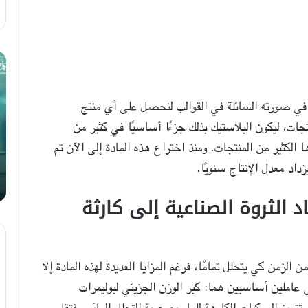
تسع
كي
نصائح
تك
للحصول
مر
 في صورته السائلة في القوالب لنحصل على أي منتج
على
لل
الدكتوراة
وت
ات، ليكون البلاستيك بذلك جزءًا أساسيًا في كثير من
من
 الكثير من المنتجات. ومنذ اختراع هذه المادة إلى الآن تم
14 ديسمبر، 2020
تسع نصائح للحصول على الدكتوراة
الثروة الصناعية إلى كارثة
رين» (Polystyrene) إلى عقود من الزمن كي يتحلل تمامًا، فرغم المزايا العديدة لهذه المادة إلا
عاملين أساسيين هما: كبر الوزن الجزيئي لبوليمرات
وأنه «كاره للماء» (Hydrophobic)، حيث تتميز المركبات الكارهة للماء بصعوبة التحلل المائي، فتقل