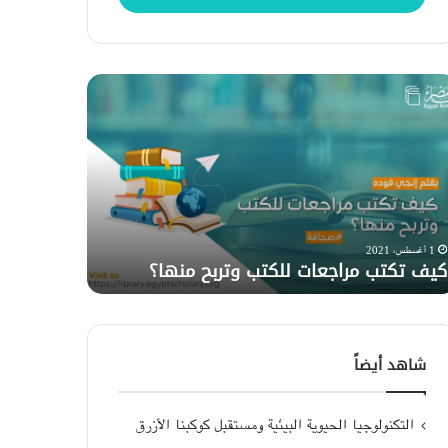
ف
نظرية
تب
النصف
اجعات
الأيمن
كتب
والأيسر
ربح
من
ها؟
الدماغ..
حقيقة
2 ديسمبر، 2020
نظرية النص
أم
1 أغسطس، 2021
كيف تكتب مراجعات للكتب وتربح منها؟
حقيقة أم 
خرافة؟
شاهد أيضاً
التكنولوجيا الحيوية البيئية ومستقبل كوكبنا الأزرق