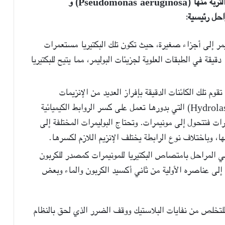
تم فصل وزراعة عدة أنواع من البكتيريا الموجود في التربة منها (Pseudomonas aeruginosa) و
يمر إلى أجزاء صغيرة، حيث تكون تلك البكتيريا مستعمرات
دقيقة في الطبقات العلوية لجزيئات البوليمر، مما يتيح للبكتيريا
قوم تلك الكائنات الدقيقة بإفراز العديد من الإنزيمات
المؤكسدة و«الإنزيمات المحللة» (Hydrolase Enzymes) التي بدورها تعمل على كسر الروابط الكيميائية
رات فتتحول إلى مونيمرات. وتحتاج البوليمرات المختلفة إلى
 وباختلاف نوع الرابطة يختلف الإنزيم اللازم لكسرها.
هي المراحل بامتصاص البكتيريا للمونيمرات كمصدر للكربون
ا إلى عناصره الأولية من ثاني أكسيد الكربون والماء وبعض
ة للتخلص من نفايات البلاستيك ووقف الضرر الذي لحق بالنظام