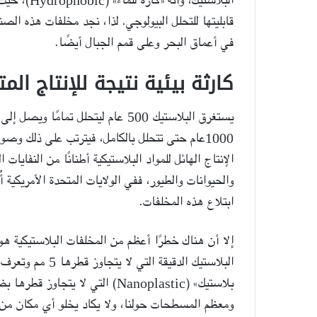
قابليتها للتحلل البيولوجي. لذا، نجد مخلفات هذه الص
في أعماق البحر وعلى قمم الجبال أيضًا.
كارثة بيئية نتيجة للإنتاج الم
يستغرق البلاستيك 500 عام ليتحلل تم
1000عام حتى تتحلل بالكامل، فيترتب على ذلك وصو
الإنتاج الهائل للمواد البلاستيكية أطنانًا من النفايا
والحيوانات والطيور، ففي الولايات المتحدة الأمريكية أُ
ابتلاع هذه المخلفات.
إلا أن هناك خطرًا أعظم من المخلفات البلاستيكية هو
بلاستيك» (Nanoplastic) التي لا 
ومعظم المسطحات حولنا، ولا يكاد يخلو أي مكان من م