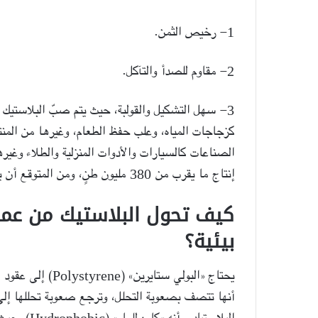
1- رخيص الثمن.
ما
2- مقاوم للصدأ والتآكل.
الإبداع؟
3- سهل التشكيل والقولبة، حيث يتم صبّ البلاستيك
كزجاجات المياه، وعلب حفظ الطعام، وغيرها من المنتج
الصناعات كالسيارات والأدوات المنزلية والطلاء وغيرها
إنتاج ما يقرب من 380 مليون طنٍ، ومن المتوقع أن يزداد معدل الإنتاج سنويًا.
6 ديسمبر، 2020
ما الإبداع؟
كيف تحول البلاستيك من عماد 
بيئية؟
يحتاج «البولي ستاي
أنها تتصف بصعوبة التحلل، وترجع صعوبة تحللها إلى 
البلاستيك، 