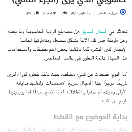
شروق عبد الحكيم
12 أكتوبر، 2023
0
5٬964
5 دقائق
تحدثنا في
المقال
السابق
عن مصطلح الرؤية الحاسوبية وما يعنيه،
وعن طريقة عمل تلك الآلية بشكل مبسط، ومناظرتها لحاسة
الإبصار لدى البشر، كما ناقشنا بعض أهم تطبيقات واستخدامات
هذا المجال دائمة التطور في عالمنا المعاصر.
أما اليوم، فنتحدث عن شيء مختلف، حيث نأخذ خطوة للوراء لنرى
تاريخًا موجزًا لهذا المجال سريع الاستحداث، ولنشهد بداياته
الأولى ومولده ثم عنفوان انطلاقته، لعلنا نضع سياقًا لما بين يدينا
اليوم من تقنية.
بداية الموضوع مع القطط
خلال خمسينيات وستينيات القرن الماضي، أجرى العالمان «هيوبل