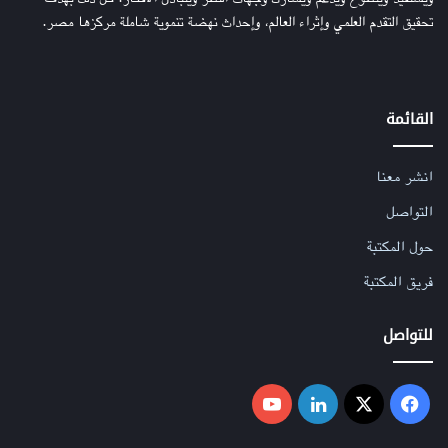
تحقيق التقدم العلمي وإثراء العالم، وإحداث نهضة تنموية شاملة مركزها مصر.
Credit:
Biomedical Engineering department,
القائمة
Boston University
صورة توضح الرئتين داخل القفص الصدري البلَّوري أثناء التصوير
انشر معنا
في أوضاع مختلفة باستخدام «المجهر متحد البؤرة» (Confocal
التواصل
Microscopy)
حول المكتبة
فريق المكتبة
تم بناء النماذج عن طريق الطباعة ثلاثية الأبعاد، حيث تتوافق مع
حجم رئتي الفئران المستخدمة في الدراسة، وذلك عن طريق فحص
للتواصل
التجويف الصدري لكل فأر باستخدام التصوير المقطعي المُحوْسَب.
أثمرت هذه التقنية نتائج جيدة، إلا أنها تواجه بعض التحديات
فيسبوك
‫X
لينكدإن
‫YouTube
المرتبطة بنظام التصوير في بعض الحالات المرضية التي تمتلئ