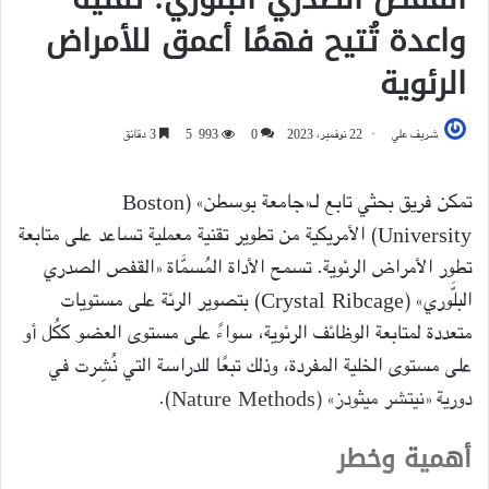
واعدة تُتيح فهمًا أعمق للأمراض
الرئوية
شريف علي
22 نوفمبر، 2023
0
5٬993
3 دقائق
تمكن فريق بحثي تابع لـ«جامعة بوسطن» (Boston
University) الأمريكية من تطوير تقنية معملية تساعد على متابعة
تطور الأمراض الرئوية. تسمح الأداة المُسمَّاة «القفص الصدري
البلَّوري» (Crystal Ribcage) بتصوير الرئة على مستويات
متعددة لمتابعة الوظائف الرئوية، سواءً على مستوى العضو ككُل أو
على مستوى الخلية المفردة، وذلك تبعًا للدراسة التي نُشِرت في
دورية «نيتشر ميثودز» (Nature Methods).
أهمية وخطر