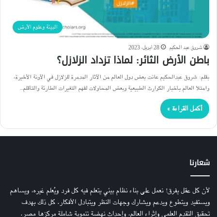
البيئة وعلوم الأرض
شروق عبد الحكيم
28 أبريل، 2023
باطن الأرض الثائر: لماذا تزداد الزلازل؟
بقلم: شروق عبدالحكيم عانت بعض دول العالم من الآثار المدمرة للزلازل في الآونة الأخيرة،
وامتلأ العالم بأخبار الكوارث الطبيعية وبعض المحاولات لفهم التغيرات الطارئة والتأقلم…
أكمل القراءة »
شعارنا
لأن كل عقل يفرق! نعمل على بناء نظام بيئي يتعلم فيه كل فرد ويُعلم غيره، ويساهم
ويستفيد ويتطوع ويدعم ويشارك وجهات النظر ويتبادل الأفكار. كل ذلك بهدف
تحقيق التقدم العلمي وإثراء العالم، وإحداث نهضة تنموية شاملة مركزها مصر.