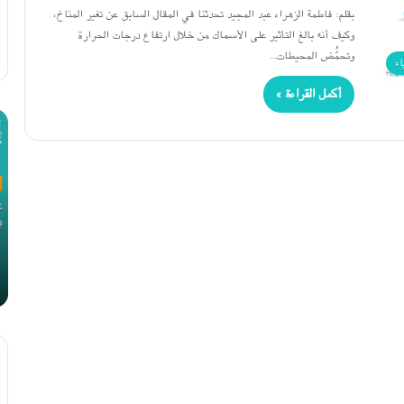
بقلم: فاطمة الزهراء عبد المجيد تحدثنا في المقال السابق عن تغير المناخ،
وكيف أنه بالغ التأثير على الأسماك من خلال ارتفاع درجات الحرارة
وتحمُّض المحيطات…
اء
أكمل القراءة »
هل
عل
تشيخ
ما
أعضاؤنا
فو
بوتيرة
ال
واحدة؟
وسي
لع
بع
ندان
الأ
18 يناير، 2024
هل تشيخ أعضاؤنا بوتيرة واحدة؟
ال