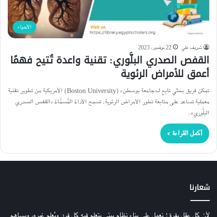
الأحياء
شريف علي
22 نوفمبر، 2023
القفص الصدري البلَّوري: تقنية واعدة تُتيح فهمًا
أعمق للأمراض الرئوية
تمكن فريق بحثي تابع لـ«جامعة بوسطن» (Boston University) الأمريكية من تطوير تقنية
معملية تساعد على متابعة تطور الأمراض الرئوية. تسمح الأداة المُسمَّاة «القفص الصدري
البلَّوري»…
أكمل القراءة »
شعارنا
لأن كل عقل يفرق! نعمل على بناء نظام بيئي يتعلم فيه كل فرد ويُعلم غيره، ويساهم