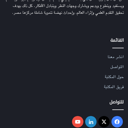
ويستفيد ويتطوع ويدعم ويشارك وجهات النظر ويتبادل الأفكار. كل ذلك بهدف
تحقيق التقدم العلمي وإثراء العالم، وإحداث نهضة تنموية شاملة مركزها مصر.
القائمة
انشر معنا
التواصل
حول المكتبة
فريق المكتبة
للتواصل
فيسبوك
‫X
لينكدإن
‫YouTube