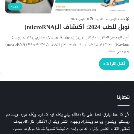
الأحياء
فاطمة الزهراء عبد المجيد
8 أكتوبر، 2024
نوبل للطب 2024: اكتشاف الـ(microRNA)
أُعلِن اليوم فوز العالمَين؛ «ڤيكتور أمبروز (Victor Ambros) و«غاري روڤكون» (Gary
Ruvkun)، بجائزة نوبل للطب أو الفسيولوجيا لعام 2024 عن اكتشافهما للـ(microRNA)
ودوره في عملية…
أكمل القراءة »
شعارنا
لأن كل عقل يفرق! نعمل على بناء نظام بيئي يتعلم فيه كل فرد ويُعلم غيره، ويساهم
ويستفيد ويتطوع ويدعم ويشارك وجهات النظر ويتبادل الأفكار. كل ذلك بهدف
تحقيق التقدم العلمي وإثراء العالم، وإحداث نهضة تنموية شاملة مركزها مصر.