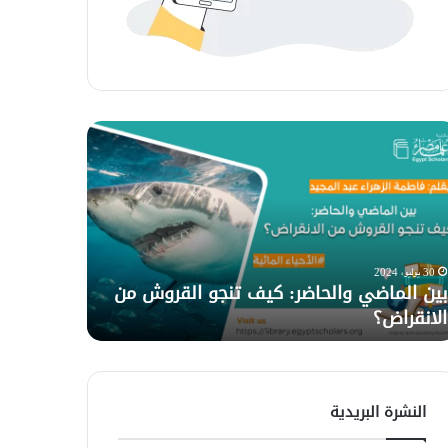
ن
الدماغ
ماضي
البشري
لحاضر:
والخطأ
ف
–
جو
كيف
قروش
تتعلم
30 يوليو، 2024
5 سبتمبر، 2022
أدمغتنا
بين الماضي والحاضر: كيف تنجو القروش من
الدماغ الب
انقراض؟
من
الانقراض؟
من أخطائنا
أخطائنا؟
النشرة البريدية