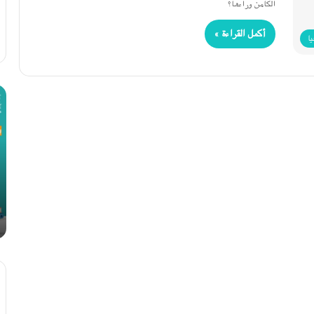
الكامن وراءها؟
أكمل القراءة »
يا
دراسة
كس
الخصائص
ال
الميكانيكية
نها
الع
أم
زا
شه
21 مارس، 2024
ا؟
دراسة الخصائص الميكانيكية