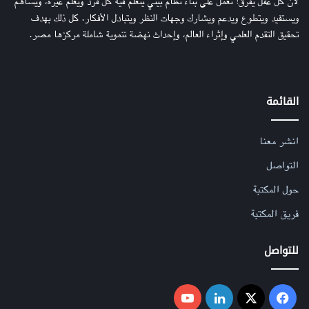
لأن كل عقل يفرق! نعمل على بناء نظام بيئي يتعلم فيه كل فرد ويُعلم غيره، ويساهم
ويستفيد ويتطوع ويدعم ويشارك وجهات النظر ويتبادل الأفكار. كل ذلك بهدف
تحقيق التقدم العلمي وإثراء العالم، وإحداث نهضة تنموية شاملة مركزها مصر.
القائمة
انشر معنا
التواصل
حول المكتبة
فريق المكتبة
للتواصل
فيسبوك
‫X
لينكدإن
‫YouTube