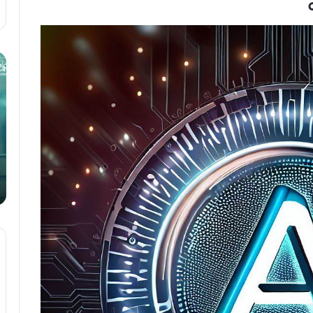
تسع
كي
نصائح
تك
للحصول
مر
على
لل
الدكتوراة
وت
من
14 ديسمبر، 2020
تسع نصائح للحصول على الدكتوراة