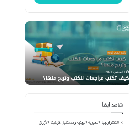
ف
نظرية
تب
النصف
اجعات
الأيمن
كتب
والأيسر
ربح
من
ها؟
الدماغ..
حقيقة
2 ديسمبر، 2020
نظرية النص
أم
1 أغسطس، 2021
كيف تكتب مراجعات للكتب وتربح منها؟
حقيقة أم 
خرافة؟
شاهد أيضاً
التكنولوجيا الحيوية البيئية ومستقبل كوكبنا الأزرق