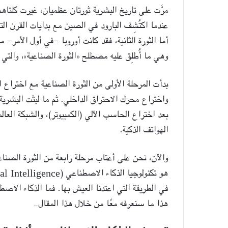
مرَّت على تاريخ البشرية ثورتان عظميان، غيرت كلتاه
عندما اكتُشِف البارود في الصين مع بدايات القرن الت
أما الثورة الثانية، فقد كانت أوروبا -في أول الأمر- 
وهي ما أُطلِق عليه مصطلح «الثورة الصناعية»، والتي 
بدأت المرحلة الأولى من الثورة الصناعية مع اختراع الآ
واختراع محرك الاحتراق الداخلي. ثم ما لبثت البشرية
بعد اختراع الحاسب الآلي (الكمبيوتر)، والشبكة العال
الهواتف الذكية.
والآن، نحن على أعتاب مرحلة رابعة من الثورة الصناعي
في الطريقة التي اعتدنا العيش بها. فما الذكاء الاصطناع
هذا ما سنعرفه معًا من خلال هذا المقال…