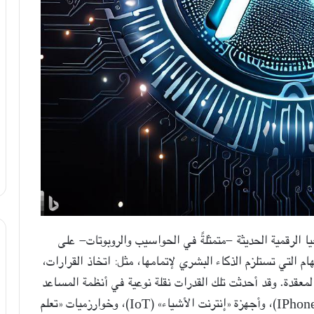
ا الرقمية الحديثة -متمثلةً في الحواسيب والروبوتات- على
ام التي تستلزم الذكاء البشري لإتمامها، مثل: اتخاذ القرارات،
المعقدة. وقد أحدثت تلك القدرات نقلة نوعية في أنظمة المساعد
الافتراضي الذكية مثل نظام (Siri) المدمَج بأجهزة (IPhone)، وأجهزة «إنترنت الأشياء» (IoT)، وخوارزميات «تعلم