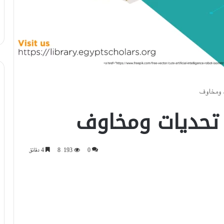
ت ومخاوف
 تحديات ومخاوف
0
8٬193
4 دقائق