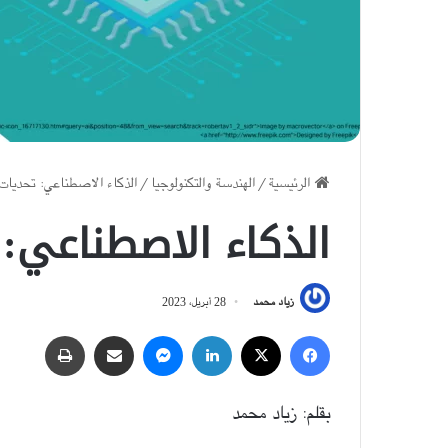
الرئيسية
/
الهندسة والتكنولوجيا
/
الذكاء الاصطناعي: تحديا
الذكاء الاصطناعي:
زياد محمد
28 أبريل، 2023
فيسبوك
‫X
لينكدإن
ماسنجر
مشاركة عبر البريد
طباعة
بقلم: زياد محمد