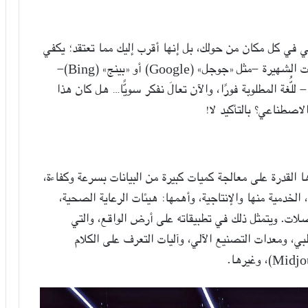
عي في كل مكان من حولك، بل إنها أقرب إليك مما تعتقد؛ يكفي
أن تكتب جملة ما على نافذة ترجمة أيٍّ من المتصفحات الشهيرة -مثل «جوجل» (Google) أو «بينج» (Bing)-
غة المطلوبة فورًا، والآن تعالَ نفكر سويًّا… هل كان هذا
الاصطناعي؟ بالتأكيد لا!
ا القدرة على معالجة كميات كبيرة من البيانات بسرعة وكفاءة،
الخدمية منها والإنتاجية، وأهمها: هيئات الرعاية الصحية،
صلات. ويتمثل ذلك في تطبيقاته على أرض الواقع، والتي
ي، ومعدات التصنيع الآلي، وآليات التعرف على الكلام