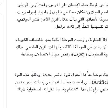
ما من طريقة حياة الإنسان على الأرض. وقعت أولى الثورتين
اسع الميلادي؛ فكان سببًا في قيام دول وانهيار إمبراطوريات.
مسرحًا لأحداثها التي بدأت خلال القرن الثامن عشر الميلادي،
تم تقسيمها لاحقًا إلى ثلاث مراحل.
لة البخارية، وارتبطت المرحلة الثانية منها باكتشاف الكهرباء
 أن دخلت في المرحلة الثالثة مع نهايات القرن الماضي، وذلك
مية للمعلومات (الإنترنت)، وتطور مجال الاتصالات بصناعة
ة، مرحلة يعدُّها الخبراء ثورة عظمى جديدة، وبطلها هذه المرة
هو تكنولوجيا الذكاء الاصطناعي (Artificial Intelligence) التي أضحت تمتلك القدرة على إحداث تغيير جذري
ي؟ ولِمَ كل هذا الاهتمام به؟ وما تأثيراته المستقبلية علينا؟