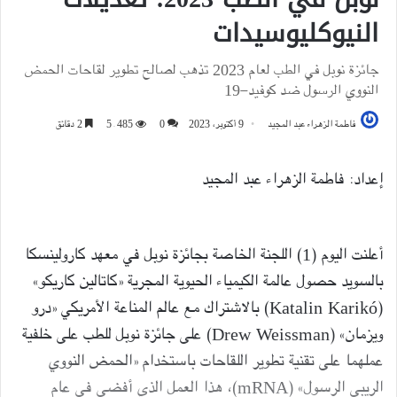
النيوكليوسيدات
جائزة نوبل في الطب لعام 2023 تذهب لصالح تطوير لقاحات الحمض
النووي الرسول ضد كوفيد-19
فاطمة الزهراء عبد المجيد
9 أكتوبر، 2023
0
5٬485
2 دقائق
إعداد: فاطمة الزهراء عبد المجيد
أعلنت اليوم (1) اللجنة الخاصة بجائزة نوبل في معهد كارولينسكا
بالسويد حصول عالمة الكيمياء الحيوية المجرية «كاتالين كاريكو»
(Katalin Karikó) بالاشتراك مع عالم المناعة الأمريكي «درو
ويزمان» (Drew Weissman) على جائزة نوبل للطب على خلفية
عملهما على تقنية تطوير اللقاحات باستخدام «الحمض النووي
الريبي الرسول» (mRNA)، هذا العمل الذي أفضى في عام