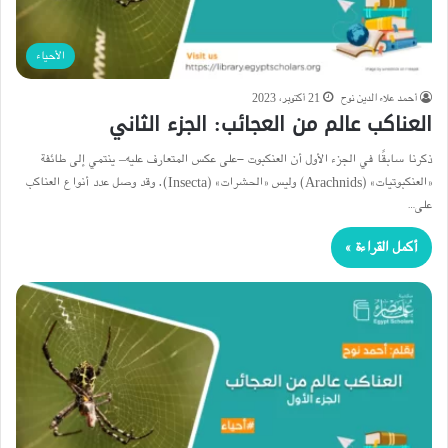
الأحياء
أحمد علاء الدين نوح
21 أكتوبر، 2023
العناكب عالم من العجائب: الجزء الثاني
ذكرنا سابقًا في الجزء الأول أن العنكبوت -على عكس المتعارف عليه– ينتمي إلى طائفة
«العنكبوتيات» (Arachnids) وليس «الحشرات» (Insecta). وقد وصل عدد أنواع العناكب
على…
أكمل القراءة »