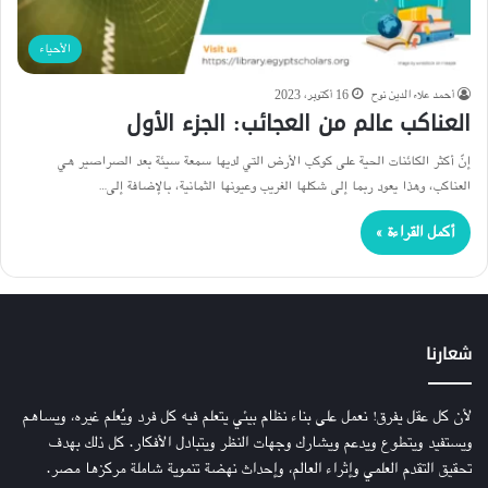
الأحياء
أحمد علاء الدين نوح
16 أكتوبر، 2023
العناكب عالم من العجائب: الجزء الأول
إنّ أكثر الكائنات الحية على كوكب الأرض التي لديها سمعة سيئة بعد الصراصير هي
العناكب، وهذا يعود ربما إلى شكلها الغريب وعيونها الثمانية، بالإضافة إلى…
أكمل القراءة »
شعارنا
لأن كل عقل يفرق! نعمل على بناء نظام بيئي يتعلم فيه كل فرد ويُعلم غيره، ويساهم
ويستفيد ويتطوع ويدعم ويشارك وجهات النظر ويتبادل الأفكار. كل ذلك بهدف
تحقيق التقدم العلمي وإثراء العالم، وإحداث نهضة تنموية شاملة مركزها مصر.