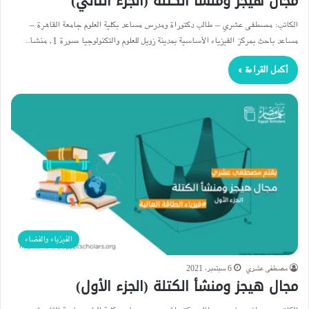
مجال هيجز ومنشأ الكتلة (الجزء الثاني)
الكاتب: مصطفى عشري – طالب دكتوراة ومدرس مساعد بكلية العلوم جامعة القاهرة –
مساعد باحث بمركز الفيزياء الأساسية بمدينة زويل للعلوم والتكنولوجيا صورة 1. منشأ…
أكمل القراءة »
الفيزياء والفضاء
مصطفى عشري
6 سبتمبر، 2021
مجال هيجز ومنشأ الكتلة (الجزء الأول)