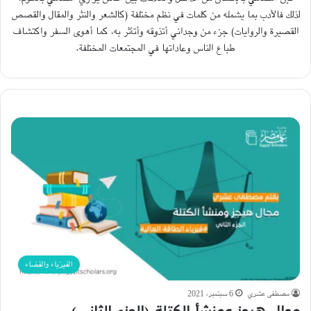
لذلك فالأدب بما يشمله من كلمات في نظم مختلفة (كالشعر والنثر والمقال والقصص
القصيرة والروايات) جزء من وجداني أتذوقه وأتأثر به، كما أهوى السفر واكتشاف
طباع الناس وعاداتها في المجتمعات المختلفة.
الفيزياء والفضاء
مصطفى عشري
6 سبتمبر، 2021