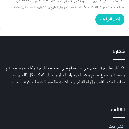
الكاتب: مصطفى عشري – طالب دكتوراة ومدرس مساعد بكلية العلوم جامعة القاهرة –
مساعد باحث بمركز الفيزياء الأساسية بمدينة زويل للعلوم والتكنولوجيا صورة 1. منشأ…
أكمل القراءة »
شعارنا
لأن كل عقل يفرق! نعمل على بناء نظام بيئي يتعلم فيه كل فرد ويُعلم غيره، ويساهم
ويستفيد ويتطوع ويدعم ويشارك وجهات النظر ويتبادل الأفكار. كل ذلك بهدف
تحقيق التقدم العلمي وإثراء العالم، وإحداث نهضة تنموية شاملة مركزها مصر.
القائمة
انشر معنا